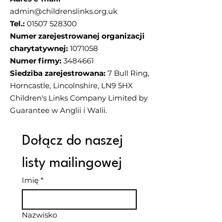
admin@childrenslinks.org.uk
Tel.:
01507 528300
Numer zarejestrowanej organizacji
charytatywnej:
1071058
Numer firmy:
3484661
Siedziba zarejestrowana:
7 Bull Ring,
Horncastle, Lincolnshire, LN9 5HX
Children's Links Company Limited by
Guarantee w Anglii i Walii.
Dołącz do naszej 
listy mailingowej
Imię
*
Nazwisko