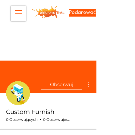
Podarować
Więcej działań
Obserwuj
Custom Furnish
0 Obserwujących
0 Obserwujesz