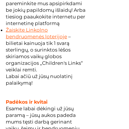
pareminkite mus apsipirkdami
be jokių papildomų išlaidų! Arba
tiesiog paaukokite internetu per
internetinę platformą
Žaiskite Linkolno
bendruomenės loterijoje
–
bilietai kainuoja tik 1 svarą
sterlingų, o surinktos lėšos
skiriamos vaikų globos
organizacijos „Children's Links“
veiklai remti.
Labai ačiū už jūsų nuolatinį
palaikymą!
Padėkos ir kvitai
Esame labai dėkingi už jūsų
paramą – jūsų aukos padeda
mums tęsti darbą gerinant
vaikų, šeimų ir bendruomenių