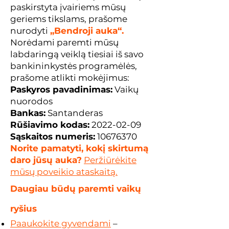
paskirstyta įvairiems mūsų
geriems tikslams, prašome
nurodyti
„Bendroji auka“.
Norėdami paremti mūsų
labdaringą veiklą tiesiai iš savo
bankininkystės programėlės,
prašome atlikti mokėjimus:
Paskyros pavadinimas:
Vaikų
nuorodos
Bankas:
Santanderas
Rūšiavimo kodas:
2022-02-09
Sąskaitos numeris:
10676370
Norite pamatyti, kokį skirtumą
daro jūsų auka?
Peržiūrėkite
mūsų poveikio ataskaitą.
Daugiau būdų paremti vaikų
ryšius
Paaukokite gyvendami
–