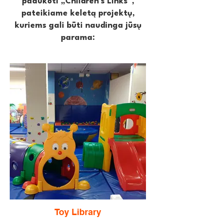
paaukoti „Children's Links“,
pateikiame keletą projektų,
kuriems gali būti naudinga jūsų
parama:
Toy Library