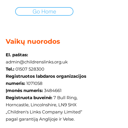
Go Home
Vaikų nuorodos
El. paštas:
admin@childrenslinks.org.uk
Tel.:
01507 528300
Registruotos labdaros organizacijos
numeris:
1071058
Įmonės numeris:
3484661
Registruota buveinė:
7 Bull Ring,
Horncastle, Lincolnshire, LN9 5HX
„Children's Links Company Limited“
pagal garantiją Anglijoje ir Velse.