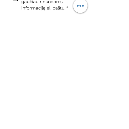
gaučiau rinkodaros 
informaciją el. paštu.
*
Greitosios
nuorodos
Apie
Naujienos
Susisiekite
Sąlygos ir nuostatos
Privatumo politika
Prieinamumo pareiškimas