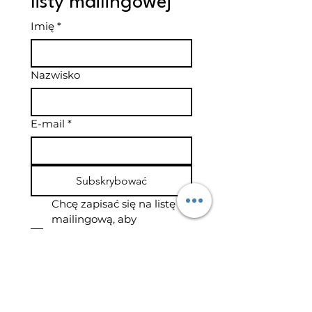
listy mailingowej
Imię
*
Nazwisko
E-mail
*
Subskrybować
Chcę zapisać się na listę 
mailingową, aby 
otrzymywać informacje 
marketingowe pocztą 
elektroniczną.
*