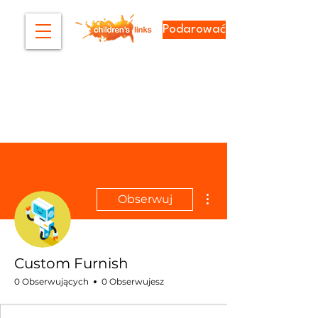
Podarować
Więcej działań
Obserwuj
Custom Furnish
0 Obserwujących
0 Obserwujesz